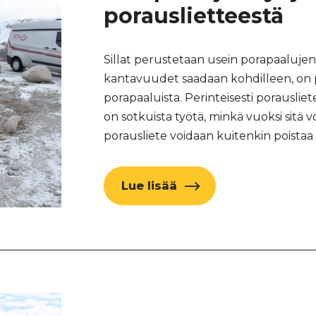
porauslietteestä
Sillat perustetaan usein porapaalujen
kantavuudet saadaan kohdilleen, on po
porapaaluista. Perinteisesti porausli
on sotkuista työtä, minkä vuoksi sitä v
porausliete voidaan kuitenkin poista
Lue lisää