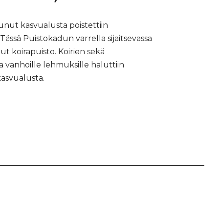
nunut kasvualusta poistettiin
ssä Puistokadun varrella sijaitsevassa
ut koirapuisto. Koirien sekä
vanhoille lehmuksille haluttiin
kasvualusta.