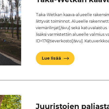
Taka-Wetkan kaava-alueelle rakensim
liittyvät toiminnot. Alueelle rakennetti
viemärilinjat[/sivu] sekä katuvalaist
lisäksi varmistettiin alueelle valmius 
ID=176]tieverkosto[/sivu]. Katuverkk
Lue lisää
Juuristojen paljas