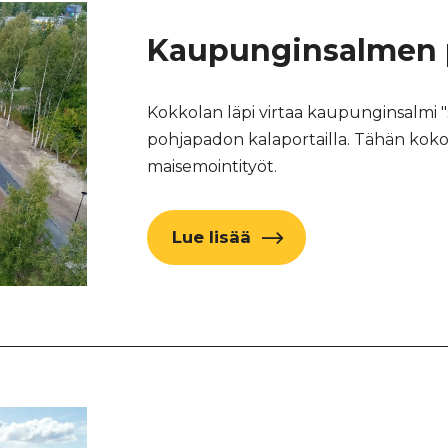
Kaupunginsalmen p
Kokkolan läpi virtaa kaupunginsalmi "
pohjapadon kalaportailla. Tähän kokonai
maisemointityöt.
Lue lisää