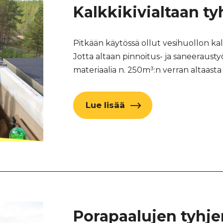
Kalkkikivialtaan t
Pitkään käytössä ollut vesihuollon kal
Jotta altaan pinnoitus- ja saneeraustyöt
materiaalia n. 250m³:n verran altaas
Lue lisää
Porapaalujen tyhj