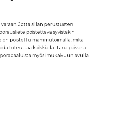
 varaan. Jotta sillan perustusten
rausliete poistettava syvistäkin
ete on poistettu mammutoimalla, mikä
oida toteuttaa kaikkialla. Tänä päivänä
a porapaaluista myös imukaivuun avulla.