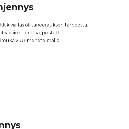
yhjennys
kkikiviallas oli saneerauksen tarpeessa.
 voitiin suorittaa, poistettiin
ta imukaivuu-menetelmällä.
ennys