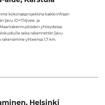
me kokonaisprojektina kaikki infraan
in [sivu ID=174]vesi- ja
us. Maanrakennustöiden yhteydessä
valokuidulle sekä rakennettiin [sivu
oa rakensimme yhteensä 1,7 km.
taminen, Helsinki