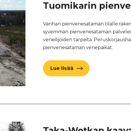
Tuomikarin pienve
Vanhan pienvenesataman tilalle ra
syvemmän pienvenesataman palvele
veneilijöiden tarpeita. Peruskorjausha
pienvenesataman venepaikat.
Lue lisää
Taka-Wetkan kaava-