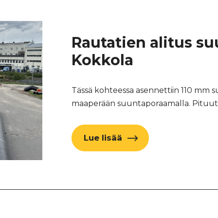
Rautatien alitus s
Kokkola
Tässä kohteessa asennettiin 110 mm s
maaperään suuntaporaamalla. Pituutta 
Lue lisää