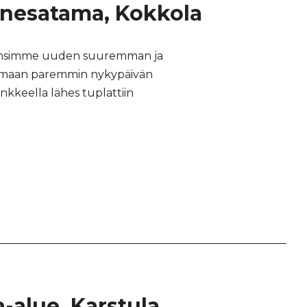
nesatama, Kokkola
kensimme uuden suuremman ja
maan paremmin nykypäivän
nkkeella lähes tuplattiin
alue, Karstula