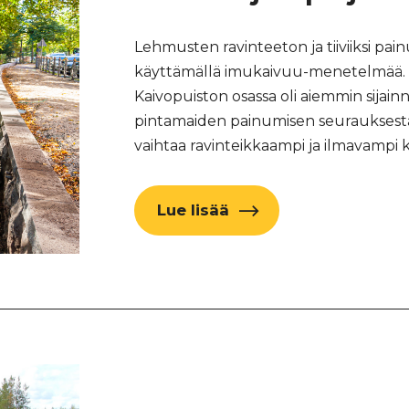
Lehmusten ravinteeton ja tiiviiksi pai
käyttämällä imukaivuu-menetelmää. Tä
Kaivopuiston osassa oli aiemmin sijainn
pintamaiden painumisen seurauksesta 
vaihtaa ravinteikkaampi ja ilmavampi 
Lue lisää