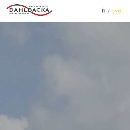
fi
sve
/