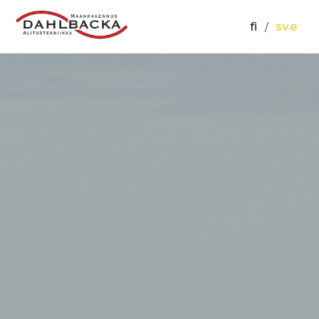
fi
sve
/