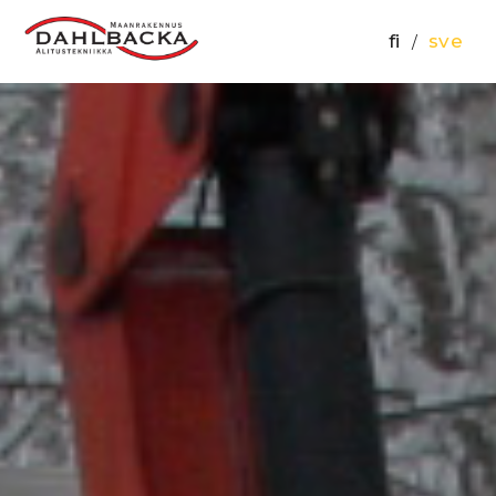
fi
sve
/