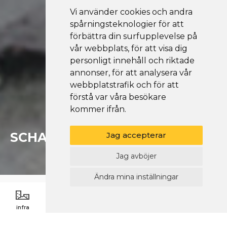
Vi använder cookies och andra
spårningsteknologier för att
förbättra din surfupplevelse på
vår webbplats, för att visa dig
personligt innehåll och riktade
annonser, för att analysera vår
webbplatstrafik och för att
förstå var våra besökare
kommer ifrån.
SCHAKTFRIA TJÄNSTER
Jag accepterar
Jag avböjer
Ändra mina inställningar
MENU
infra
alitus
putkisto
imukaivuu
andra
framsida
schaktfria tjänster
/