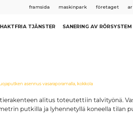
framsida
maskinpark
företaget
ar
HAKTFRIA TJÄNSTER
SANERING AV RÖRSYSTEM
suojaputken asennus vasaraporamalla, kokkola
tierakenteen alitus toteutettiin talvityönä. V
etrin putkilla ja lyhennetyllä koneella tilan 