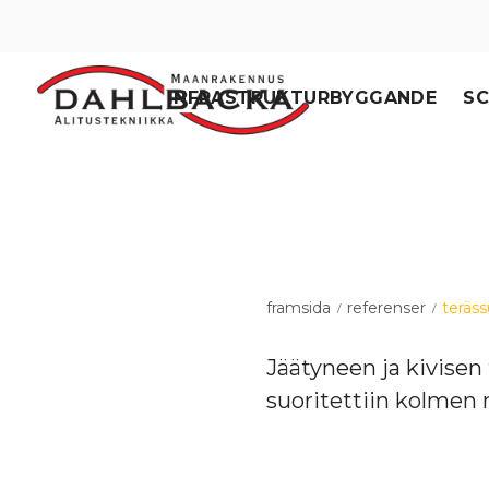
INFRASTRUKTURBYGGANDE
SC
framsida
referenser
teräs
/
/
Jäätyneen ja kivisen 
suoritettiin kolmen m