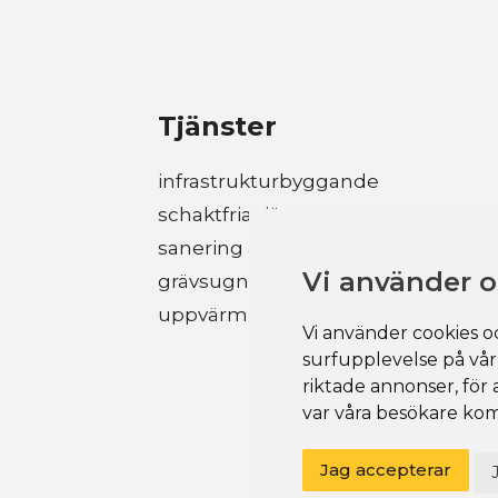
Tjänster
infrastrukturbyggande
schaktfria tjänster
sanering av rörsystem
Vi använder o
grävsugning
uppvärmningslösningar
Vi använder cookies oc
surfupplevelse på vår 
riktade annonser, för 
var våra besökare kom
Jag accepterar