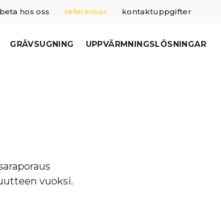
beta hos oss
referenser
kontaktuppgifter
GRÄVSUGNING
UPPVÄRMNINGSLÖSNINGAR
asaraporaus
puutteen vuoksi.