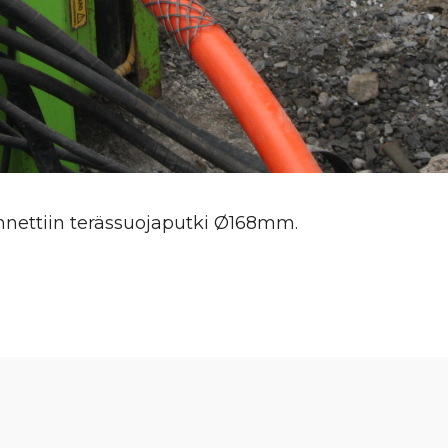
nettiin terässuojaputki Ø168mm.