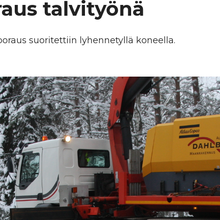
aus talvityönä
oraus suoritettiin lyhennetyllä koneella.