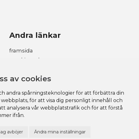
Andra länkar
framsida
maskinpark
företaget
ss av cookies
arbeta hos oss
referenser
h andra spårningsteknologier för att förbättra din
kontaktuppgifter
webbplats, för att visa dig personligt innehåll och
att analysera vår webbplatstrafik och för att förstå
mer ifrån.
Jag avböjer
Ändra mina inställningar