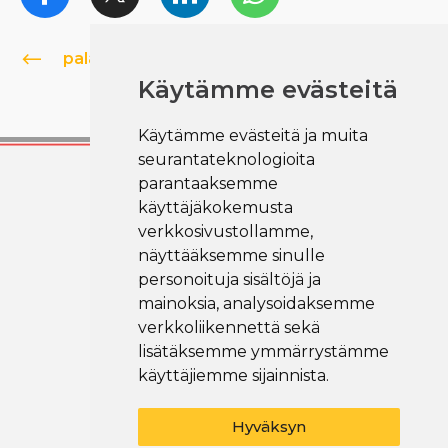
palaa referensseihin
Käytämme evästeitä
Käytämme evästeitä ja muita
seurantateknologioita
parantaaksemme
käyttäjäkokemusta
Maanrakennus B. Dahlbacka oy
verkkosivustollamme,
näyttääksemme sinulle
Lekatie 7, 67800 Kokkola
personoituja sisältöjä ja
(06) 822 3377
mainoksia, analysoidaksemme
dahlbacka@dahlbacka.com
verkkoliikennettä sekä
lisätäksemme ymmärrystämme
käyttäjiemme sijainnista.
Seuraa meitä
Hyväksyn